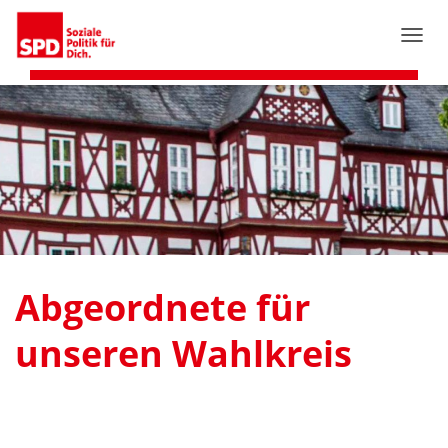
N
A
V
I
G
A
T
I
O
N
U
M
S
Abgeordnete für
C
H
A
unseren Wahlkreis
L
T
E
N